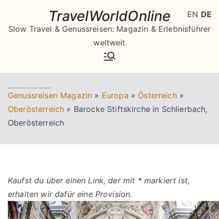
Zum
TravelWorldOnline
EN
DE
Inhalt
Slow Travel & Genussreisen: Magazin & Erlebnisführer
springen
weltweit
Barocke Stiftskirche in Schlierbach, Oberösterreich
Genussreisen Magazin
»
Europa
»
Österreich
»
Oberösterreich
»
Barocke Stiftskirche in Schlierbach,
Oberösterreich
Kaufst du über einen Link, der mit * markiert ist,
erhalten wir dafür eine Provision.