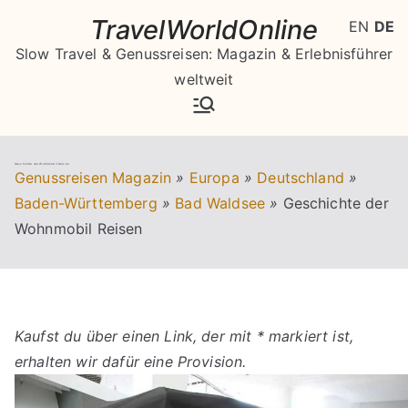
Zum
TravelWorldOnline
EN
DE
Inhalt
Slow Travel & Genussreisen: Magazin & Erlebnisführer
springen
weltweit
Geschichte der Wohnmobil Reisen
Genussreisen Magazin
»
Europa
»
Deutschland
»
Baden-Württemberg
»
Bad Waldsee
»
Geschichte der
Wohnmobil Reisen
Kaufst du über einen Link, der mit * markiert ist,
erhalten wir dafür eine Provision.