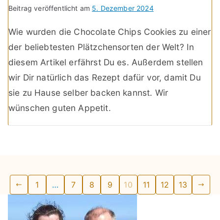
Beitrag veröffentlicht am
5. Dezember 2024
Wie wurden die Chocolate Chips Cookies zu einer
der beliebtesten Plätzchensorten der Welt? In
diesem Artikel erfährst Du es. Außerdem stellen
wir Dir natürlich das Rezept dafür vor, damit Du
sie zu Hause selber backen kannst. Wir
wünschen guten Appetit.
Seitennummerierung
1
…
7
8
9
10
11
12
13
der