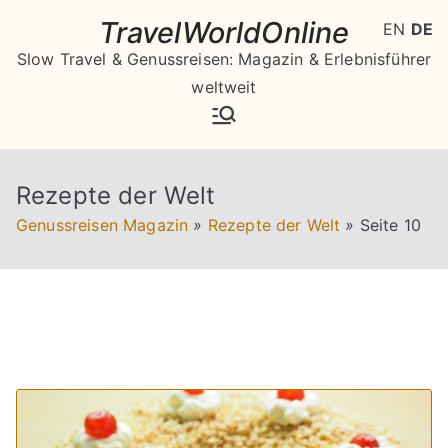
Zum
TravelWorldOnline
EN
DE
Inhalt
Slow Travel & Genussreisen: Magazin & Erlebnisführer
springen
weltweit
Rezepte der Welt
Genussreisen Magazin
»
Rezepte der Welt
»
Seite 10