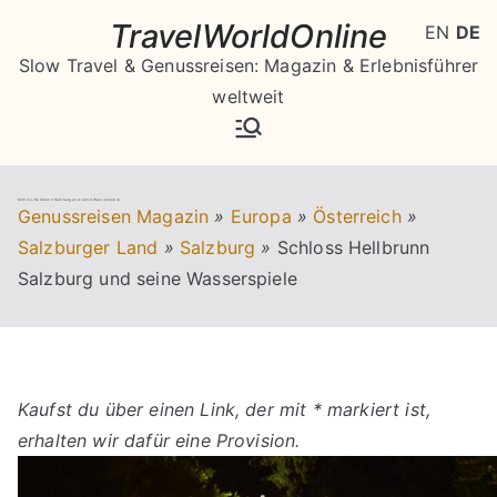
Zum
TravelWorldOnline
EN
DE
Inhalt
Slow Travel & Genussreisen: Magazin & Erlebnisführer
springen
weltweit
Schloss Hellbrunn Salzburg und seine Wasserspiele
Genussreisen Magazin
»
Europa
»
Österreich
»
Salzburger Land
»
Salzburg
»
Schloss Hellbrunn
Salzburg und seine Wasserspiele
Kaufst du über einen Link, der mit * markiert ist,
erhalten wir dafür eine Provision.