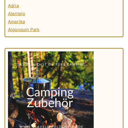
Adria
Alentejo
Amerika
Algonquin Park