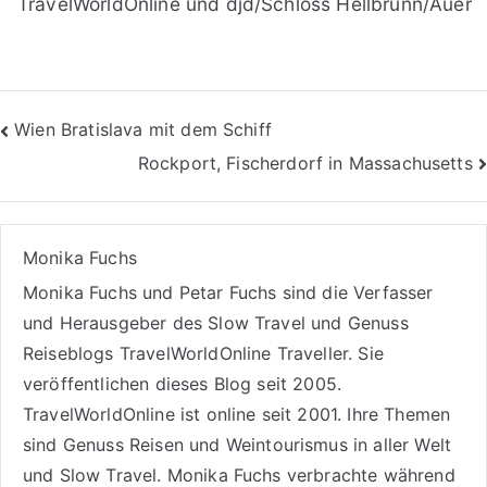
TravelWorldOnline und djd/Schloss Hellbrunn/Auer
Beitragsnavigation
Wien Bratislava mit dem Schiff
Rockport, Fischerdorf in Massachusetts
Monika Fuchs
Monika Fuchs und Petar Fuchs sind die Verfasser
und Herausgeber des Slow Travel und Genuss
Reiseblogs
TravelWorldOnline Traveller
. Sie
veröffentlichen dieses Blog seit 2005.
TravelWorldOnline ist online seit 2001. Ihre Themen
sind
Genuss Reisen
und
Weintourismus
in aller Welt
und
Slow Travel
. Monika Fuchs verbrachte während