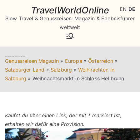
Zum
TravelWorldOnline
EN
DE
Inhalt
Slow Travel & Genussreisen: Magazin & Erlebnisführer
springen
weltweit
Weihnachtsmarkt in Schloss Hellbrunn
Genussreisen Magazin
»
Europa
»
Österreich
»
Salzburger Land
»
Salzburg
»
Weihnachten in
Salzburg
»
Weihnachtsmarkt in Schloss Hellbrunn
Kaufst du über einen Link, der mit * markiert ist,
erhalten wir dafür eine Provision.