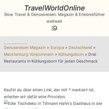
Zum
TravelWorldOnline
Inhalt
Slow Travel & Genussreisen: Magazin & Erlebnisführer
springen
weltweit
Drei Restaurants in Kühlungsborn für jeden Geschmack
Genussreisen Magazin
»
Europa
»
Deutschland
»
Mecklenburg Vorpommern
»
Kühlungsborn
»
Drei
Restaurants in Kühlungsborn für jeden Geschmack
Kaufst du über einen Link, der mit * markiert ist,
erhalten wir dafür eine Provision.