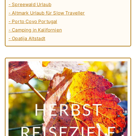
- Spreewald Urlaub
- Altmark Urlaub für Slow Traveller
- Porto Covo Portugal
- Camping in Kalifornien
- Opatija Altstadt