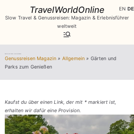
Zum
TravelWorldOnline
EN
DE
Inhalt
Slow Travel & Genussreisen: Magazin & Erlebnisführer
springen
weltweit
Gärten und Parks zum Genießen
Genussreisen Magazin
»
Allgemein
»
Gärten und
Parks zum Genießen
Kaufst du über einen Link, der mit * markiert ist,
erhalten wir dafür eine Provision.