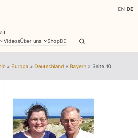
EN
DE
eit
Videos
Über uns
Shop
DE
zin
»
Europa
»
Deutschland
»
Bayern
»
Seite 10