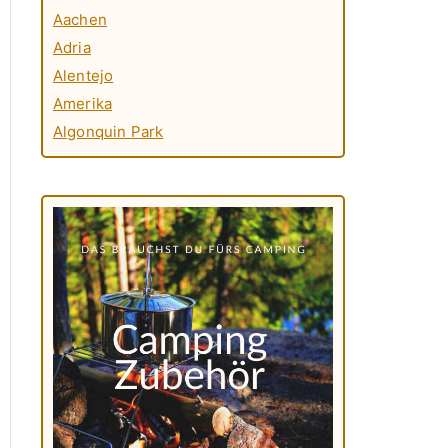
Aachen
Adria
Alentejo
Amerika
Algonquin Park