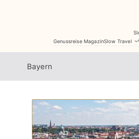
Zum
Inhalt
springen
Sl
Genussreise Magazin
Slow Travel
Bayern