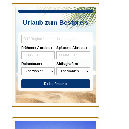
Urlaub zum Bestpreis
Früheste Anreise:
Späteste Abreise:
Reisedauer:
Abflughafen:
Reise finden »