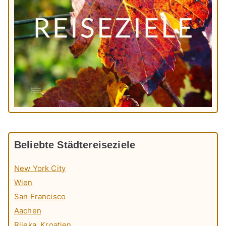
Beliebte Städtereiseziele
New York City
Wien
San Francisco
Aachen
Rijeka, Kroatien