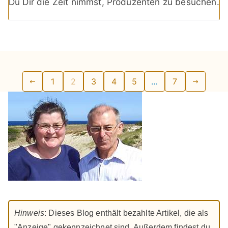
Du Dir die Zeit nimmst, Produzenten zu besuchen.
Seitennummerierung
1
2
3
4
5
…
7
der
Beiträge
Hinweis
: Dieses Blog enthält bezahlte Artikel, die als
"Anzeige" gekennzeichnet sind. Außerdem findest du