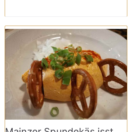
Mainzer Spundekäs isst