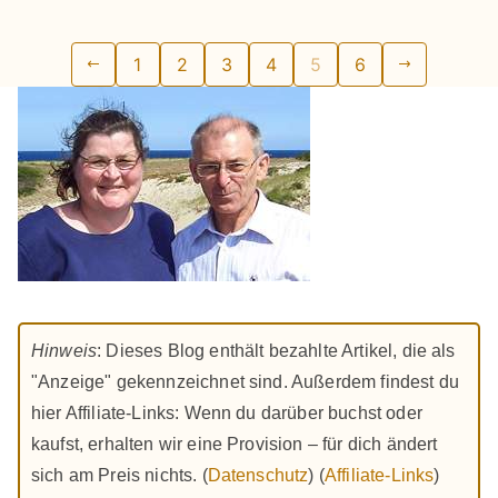
Seitennummerierung
1
2
3
4
5
6
der
Beiträge
Hinweis
: Dieses Blog enthält bezahlte Artikel, die als
"Anzeige" gekennzeichnet sind. Außerdem findest du
hier Affiliate-Links: Wenn du darüber buchst oder
kaufst, erhalten wir eine Provision – für dich ändert
sich am Preis nichts. (
Datenschutz
) (
Affiliate-Links
)