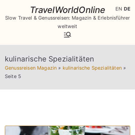
Zum
TravelWorldOnline
EN
DE
Inhalt
Slow Travel & Genussreisen: Magazin & Erlebnisführer
springen
weltweit
kulinarische Spezialitäten
Genussreisen Magazin
»
kulinarische Spezialitäten
»
Seite 5