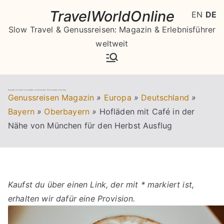
Zum
TravelWorldOnline
EN
DE
Inhalt
Slow Travel & Genussreisen: Magazin & Erlebnisführer
springen
weltweit
Hofläden mit Café in der Nähe von München für den Herbst Ausflug
Genussreisen Magazin
»
Europa
»
Deutschland
»
Bayern
»
Oberbayern
»
Hofläden mit Café in der
Nähe von München für den Herbst Ausflug
Kaufst du über einen Link, der mit * markiert ist,
erhalten wir dafür eine Provision.