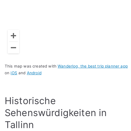
This map was created with
Wanderlog, the best trip planner app
on
iOS
and
Android
Historische
Sehenswürdigkeiten in
Tallinn