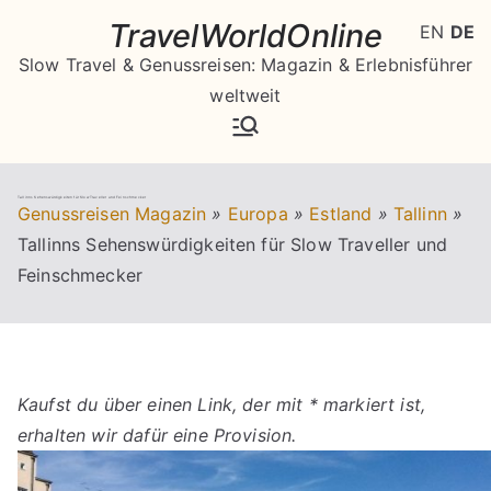
Zum
TravelWorldOnline
EN
DE
Inhalt
Slow Travel & Genussreisen: Magazin & Erlebnisführer
springen
weltweit
Tallinns Sehenswürdigkeiten für Slow Traveller und Feinschmecker
Genussreisen Magazin
»
Europa
»
Estland
»
Tallinn
»
Tallinns Sehenswürdigkeiten für Slow Traveller und
Feinschmecker
Kaufst du über einen Link, der mit * markiert ist,
erhalten wir dafür eine Provision.