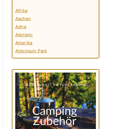
Afrika
Aachen
Adria
Alentejo
Amerika
Algonquin Park