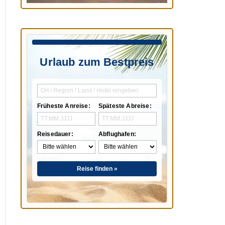
Urlaub zum Bestpreis
Früheste Anreise:
Späteste Abreise:
Reisedauer:
Abflughafen:
Reise finden »