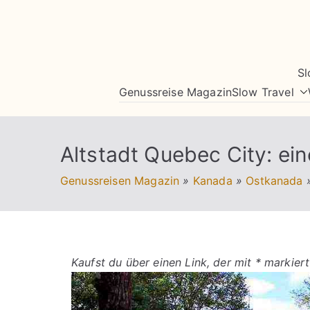
Zum
Inhalt
springen
Sl
Genussreise Magazin
Slow Travel
Altstadt Quebec City: ein
Genussreisen Magazin
»
Kanada
»
Ostkanada
Kaufst du über einen Link, der mit * markiert 