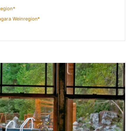
Region*
iagara Weinregion*