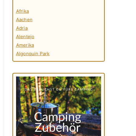
Afrika
Aachen
Adria
Alentejo
Amerika
Algonquin Park