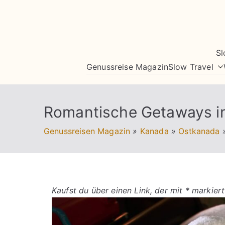
Zum
Inhalt
springen
Sl
Genussreise Magazin
Slow Travel
Romantische Getaways in
Genussreisen Magazin
»
Kanada
»
Ostkanada
Kaufst du über einen Link, der mit * markiert 