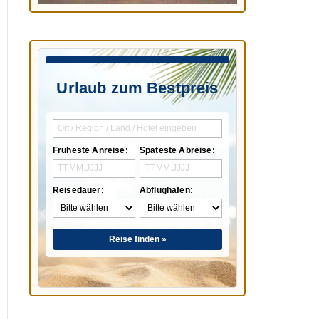
Urlaub zum Bestpreis
Früheste Anreise:
Späteste Abreise:
Reisedauer:
Abflughafen:
Reise finden »