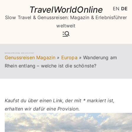
Zum
TravelWorldOnline
EN
DE
Inhalt
Slow Travel & Genussreisen: Magazin & Erlebnisführer
springen
weltweit
Wanderung am Rhein entlang – welche ist die schönste?
Genussreisen Magazin
»
Europa
»
Wanderung am
Rhein entlang – welche ist die schönste?
Kaufst du über einen Link, der mit * markiert ist,
erhalten wir dafür eine Provision.