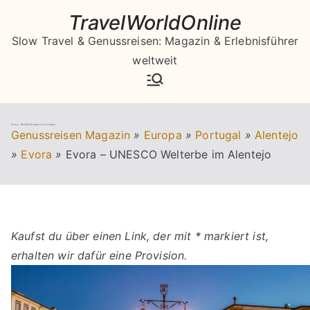
Zum
TravelWorldOnline
Inhalt
Slow Travel & Genussreisen: Magazin & Erlebnisführer
springen
weltweit
Evora – UNESCO Welterbe im Alentejo
Genussreisen Magazin
»
Europa
»
Portugal
»
Alentejo
»
Evora
»
Evora – UNESCO Welterbe im Alentejo
Kaufst du über einen Link, der mit * markiert ist,
erhalten wir dafür eine Provision.