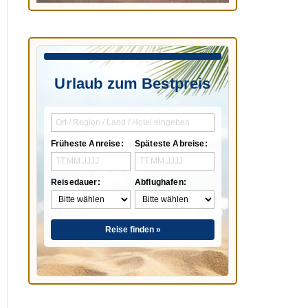
Urlaub zum Bestpreis
Früheste Anreise:
Späteste Abreise:
Reisedauer:
Abflughafen:
Reise finden »