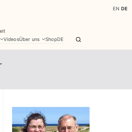
EN
DE
eit
Videos
Über uns
Shop
DE
r