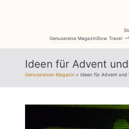
Zum
Inhalt
springen
Sl
Genussreise Magazin
Slow Travel
Ideen für Advent un
Genussreisen Magazin
»
Ideen für Advent und