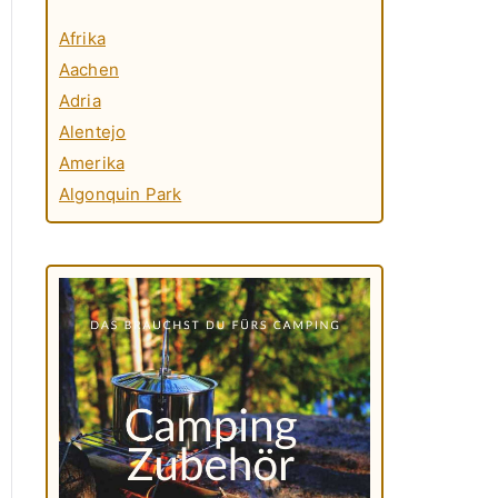
Afrika
Aachen
Adria
Alentejo
Amerika
Algonquin Park